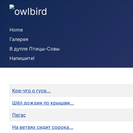
Home
Галерея
В дупле Птицы-Совы
Напишите!
Title
Кое-что о гусе...
Шёл дождик по крышам...
Пегас
На ветвях сидит сорока...