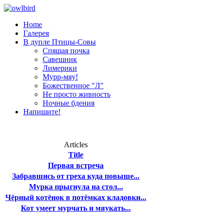
Home
Галерея
В дупле Птицы-Совы
Спящая почка
Савешник
Лимерики
Мурр-мяу!
Божественное "Л"
Не просто живность
Ночные бдения
Напишите!
Articles
Title
Первая встреча
Забравшись от греха куда повыше...
Мурка прыгнула на стол...
Чёрный котёнок в потёмках кладовки...
Кот умеет мурчать и мяукать...