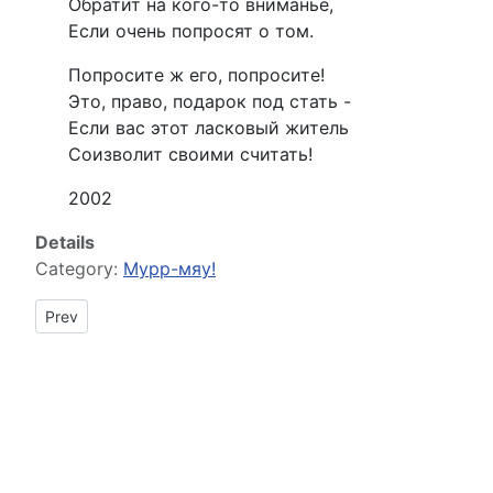
Обратит на кого-то вниманье,
Если очень попросят о том.
Попросите ж его, попросите!
Это, право, подарок под стать -
Если вас этот ласковый житель
Соизволит своими считать!
2002
Details
Category:
Мурр-мяу!
Previous article: Чёрный котёнок в потёмках кладовки...
Prev