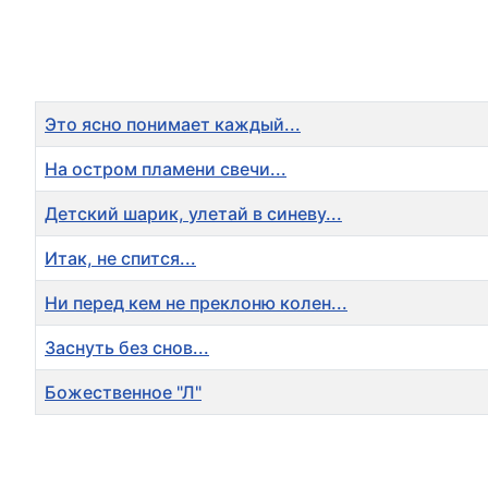
Title
Это ясно понимает каждый...
На остром пламени свечи...
Детский шарик, улетай в синеву...
Итак, не спится...
Ни перед кем не преклоню колен...
Заснуть без снов...
Божественное "Л"
Articles