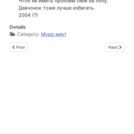
Чтоб не иметь проблем себе на попу,
Девчонок тоже лучше избегать.
2004 (?)
Details
Category:
Мурр-мяу!
Previous article: Первая встреча
Next article
Prev
Next