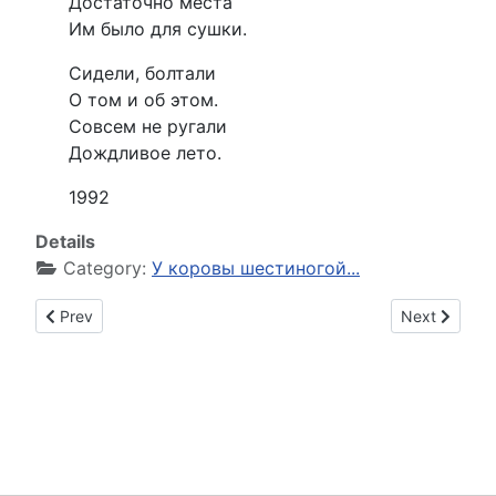
Достаточно места
Им было для сушки.
Сидели, болтали
О том и об этом.
Совсем не ругали
Дождливое лето.
1992
Details
Category:
У коровы шестиногой...
Previous article: Кое-что о гусе...
Next article:
Prev
Next