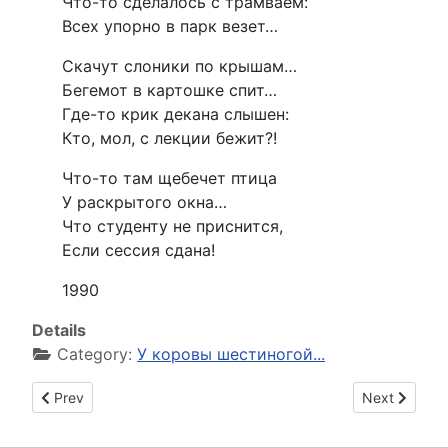
Что-то сделалось с трамваем:
Всех упорно в парк везет…
Скачут слоники по крышам…
Бегемот в картошке спит…
Где-то крик декана слышен:
Кто, мол, с лекции бежит?!
Что-то там щебечет птица
У раскрытого окна…
Что студенту не приснится,
Если сессия сдана!
1990
Details
Category:
У коровы шестиногой...
Previous article: Пегас
Next article
Prev
Next