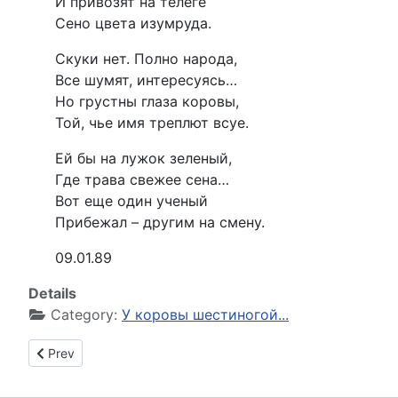
И привозят на телеге
Сено цвета изумруда.
Скуки нет. Полно народа,
Все шумят, интересуясь…
Но грустны глаза коровы,
Той, чье имя треплют всуе.
Ей бы на лужок зеленый,
Где трава свежее сена…
Вот еще один ученый
Прибежал – другим на смену.
09.01.89
Details
Category:
У коровы шестиногой...
Previous article: На ветвях сидит сорока...
Prev