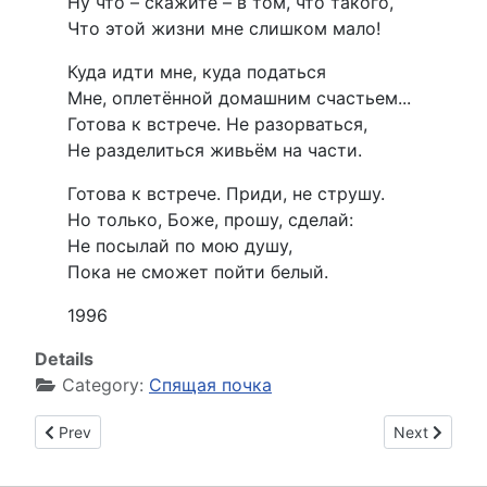
Ну что – скажите – в том, что такого,
Что этой жизни мне слишком мало!
Куда идти мне, куда податься
Мне, оплетённой домашним счастьем...
Готова к встрече. Не разорваться,
Не разделиться живьём на части.
Готова к встрече. Приди, не струшу.
Но только, Боже, прошу, сделай:
Не посылай по мою душу,
Пока не сможет пойти белый.
1996
Details
Category:
Спящая почка
Previous article: Рождение Пегаса
Next article
Prev
Next