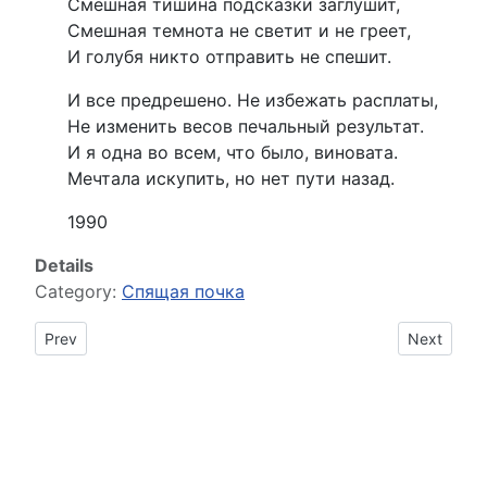
Смешная тишина подсказки заглушит,
Смешная темнота не светит и не греет,
И голубя никто отправить не спешит.
И все предрешено. Не избежать расплаты,
Не изменить весов печальный результат.
И я одна во всем, что было, виновата.
Мечтала искупить, но нет пути назад.
1990
Details
Category:
Спящая почка
Previous article: Не надо ждать откровения...
Next artic
Prev
Next