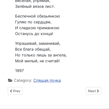
Весёлая, упрямая,
Зелёный вязов лист.
Беспечной обезьянкою
Гуляю по сердцам,
И сладкою приманкою
Останусь до конца!
Упрашивай, заманивай,
Все блага обещай,
Но только лишь за ангела,
Мой милый, не считай!
1997
Category:
Спящая почка
Previous article: Немного о смерти...
Next article
Prev
Next