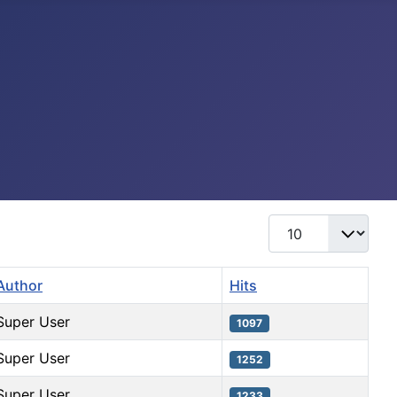
Display #
Author
Hits
Super User
1097
Super User
1252
Super User
1233