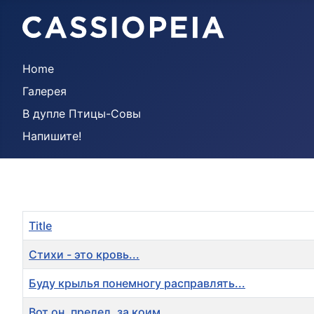
Home
Галерея
В дупле Птицы-Совы
Напишите!
Title
Стихи - это кровь...
Буду крылья понемногу расправлять...
Вот он, предел, за коим...