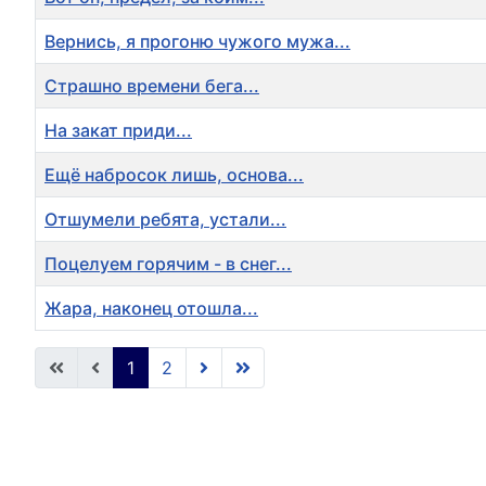
Вернись, я прогоню чужого мужа...
Страшно времени бега...
На закат приди...
Ещё набросок лишь, основа...
Отшумели ребята, устали...
Поцелуем горячим - в снег...
Жара, наконец отошла...
Articles
1
2